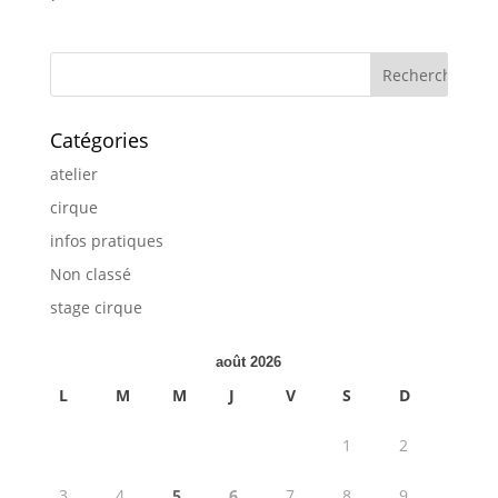
Catégories
atelier
cirque
infos pratiques
Non classé
stage cirque
août 2026
L
M
M
J
V
S
D
1
2
3
4
5
6
7
8
9