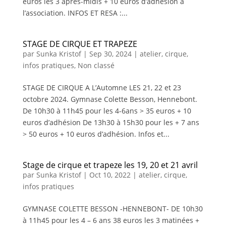
euros les 3 après-midis + 10 euros d’adhésion à
l’association. INFOS ET RESA :...
STAGE DE CIRQUE ET TRAPEZE
par
Sunka Kristof
|
Sep 30, 2024
|
atelier
,
cirque
,
infos pratiques
,
Non classé
STAGE DE CIRQUE A L’Automne LES 21, 22 et 23
octobre 2024. Gymnase Colette Besson, Hennebont.
De 10h30 à 11h45 pour les 4-6ans > 35 euros + 10
euros d’adhésion De 13h30 à 15h30 pour les + 7 ans
> 50 euros + 10 euros d’adhésion. Infos et...
Stage de cirque et trapeze les 19, 20 et 21 avril
par
Sunka Kristof
|
Oct 10, 2022
|
atelier
,
cirque
,
infos pratiques
GYMNASE COLETTE BESSON -HENNEBONT- DE 10h30
à 11h45 pour les 4 – 6 ans 38 euros les 3 matinées +