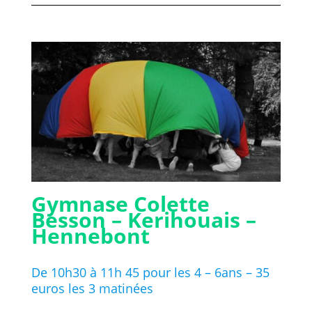
Gymnase Colette
Besson – Kerihouais –
Hennebont
De 10h30 à 11h 45 pour les 4 – 6ans – 35
euros les 3 matinées