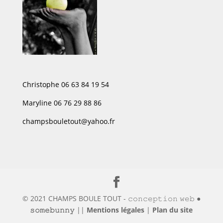
Christophe 06 63 84 19 54
Maryline 06 76 29 88 86
champsbouletout@yahoo.fr
© 2021 CHAMPS BOULE TOUT - 𝚌𝚘𝚗𝚌𝚎𝚙𝚝𝚒𝚘𝚗 𝚠𝚎𝚋 ●
𝚜𝚘𝚖𝚎𝚋𝚞𝚗𝚗𝚢
||
Mentions légales
|
Plan du site