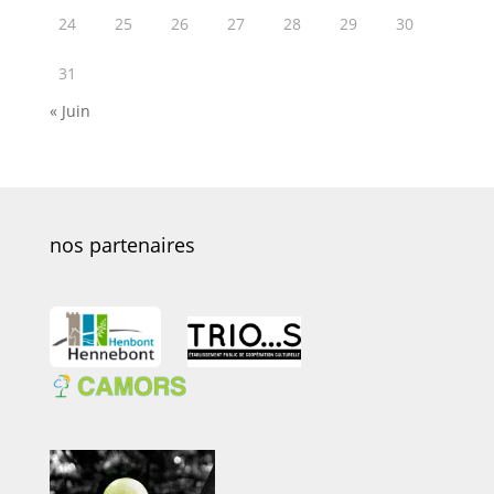
24
25
26
27
28
29
30
31
« Juin
nos partenaires