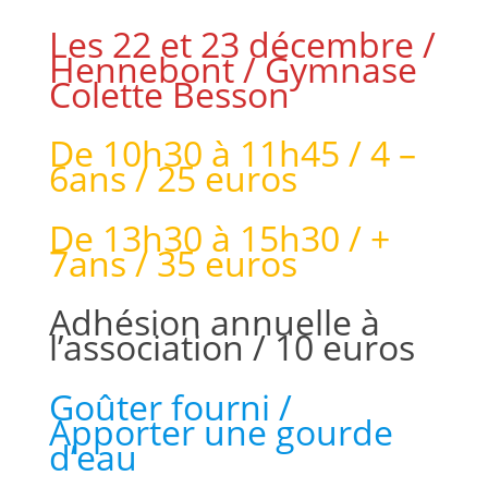
Les 22 et 23 décembre /
Hennebont / Gymnase
Colette Besson
De 10h30 à 11h45 / 4 –
6ans / 25 euros
De 13h30 à 15h30 / +
7ans / 35 euros
Adhésion annuelle à
l’association / 10 euros
Goûter fourni /
Apporter une gourde
d’eau