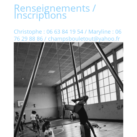
Renseignements /
Inscriptions
Christophe : 06 63 84 19 54 / Maryline : 06
76 29 88 86 / champsbouletout@yahoo.fr