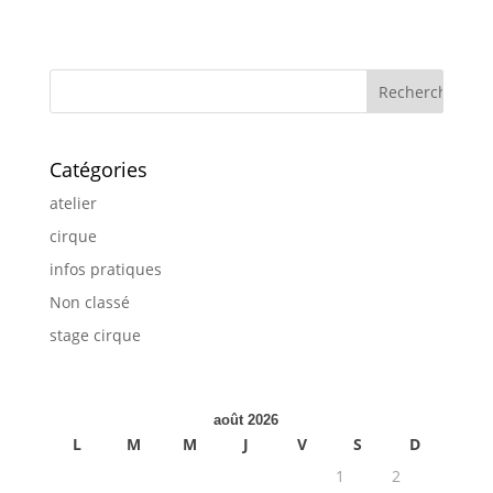
Catégories
atelier
cirque
infos pratiques
Non classé
stage cirque
août 2026
L
M
M
J
V
S
D
1
2