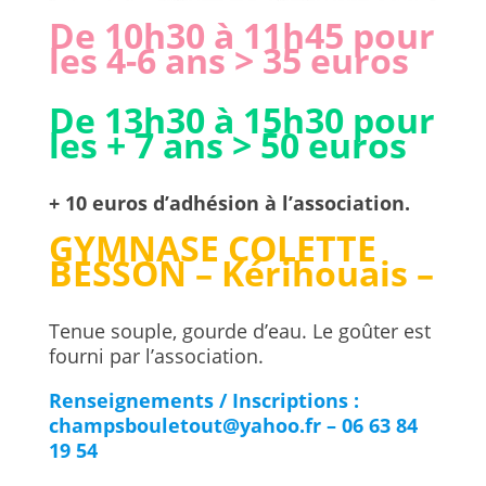
De 10h30 à 11h45 pour
les 4-6 ans > 35 euros
De 13h30 à 15h30 pour
les + 7 ans > 50 euros
+ 10 euros d’adhésion à l’association.
GYMNASE COLETTE
BESSON – Kérihouais –
Tenue souple, gourde d’eau. Le goûter est
fourni par l’association.
Renseignements / Inscriptions :
champsbouletout@yahoo.fr – 06 63 84
19 54