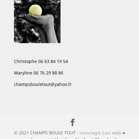
Christophe 06 63 84 19 54
Maryline 06 76 29 88 86
champsbouletout@yahoo.fr
© 2021 CHAMPS BOULE TOUT - 𝚌𝚘𝚗𝚌𝚎𝚙𝚝𝚒𝚘𝚗 𝚠𝚎𝚋 ●