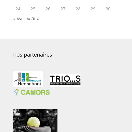
24
25
26
27
28
29
30
« Avr
Août »
nos partenaires