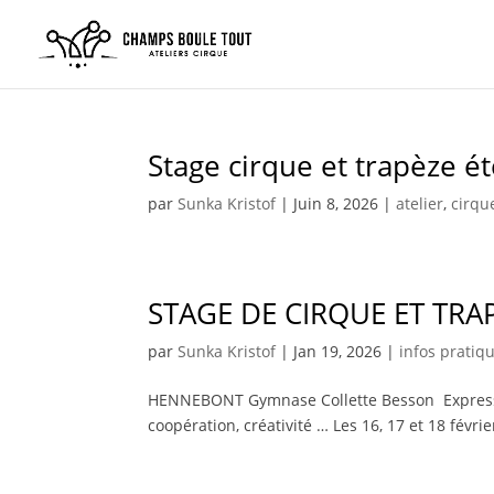
Stage cirque et trapèze é
par
Sunka Kristof
|
Juin 8, 2026
|
atelier
,
cirqu
STAGE DE CIRQUE ET TRA
par
Sunka Kristof
|
Jan 19, 2026
|
infos pratiq
HENNEBONT Gymnase Collette Besson Expression c
coopération, créativité … Les 16, 17 et 18 févrie