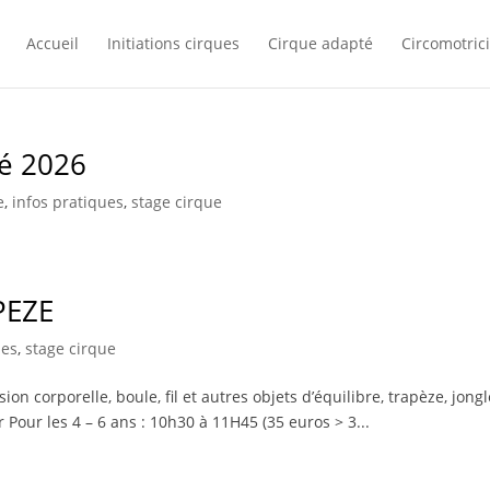
Accueil
Initiations cirques
Cirque adapté
Circomotrici
té 2026
e
,
infos pratiques
,
stage cirque
PEZE
ues
,
stage cirque
orporelle, boule, fil et autres objets d’équilibre, trapèze, jongl
r Pour les 4 – 6 ans : 10h30 à 11H45 (35 euros > 3...