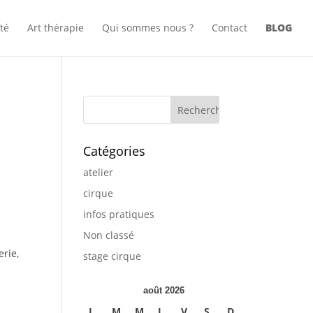
té
Art thérapie
Qui sommes nous ?
Contact
BLOG
Catégories
atelier
cirque
infos pratiques
Non classé
erie,
stage cirque
août 2026
L
M
M
J
V
S
D